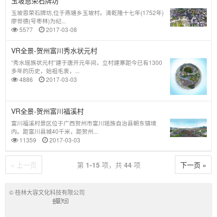
玉坡恩荣石牌坊
玉坡恩荣石牌坊,位于燕塘乡玉坡村。清乾隆十七年(1752年)
廖世德(号枣林)为纪...
5577
2017-03-08
VR全景-贺州富川秀水状元村
“秀水瑶族状元村”建于唐开元年间，立村建寨距今已有1300
多年的历史，始祖毛衷，...
4886
2017-03-03
VR全景-贺州富川福溪村
富川福溪村景区位于广西贺州市富川瑶族自治县朝东镇境
内。距富川县城40千米，距贺州...
11359
2017-03-03
« 上一页
第
1-15
项，共
44
项
下一页 »
© 桂林大容文化科技有限公司