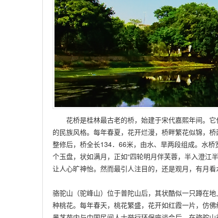
花桥是桂林最古老的桥，始建于宋代嘉熙年间。它位于
的民族风格。每年春夏，花开烂漫，桥畔繁花似锦，桥两
整修后，桥全长134．66米，由水、旱两段组成。水
个玉盘，状如满月，正如“四轮明月伴芙蓉，半入澄江半
让人心旷神怡。然而最引人注目的，还是观月，有月看
骆驼山（驼峰山）位于普陀山后，其状酷似一只蹲在地
种桃花。每年春天，桃花繁盛，花开如红霞一片，仿佛给
景艺苑内与中国民间人士举行环保座谈会后，在骆驼山