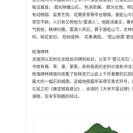
每当晨昏， 霞光映耀山石， 色泽斑斓， 颇为壮观。明
有动物园、盆景艺苑、花圃茶室等亭台楼阁。骆驼山与
常饮不醉。人们有又称他为“雷酒人”。他能诗善文，著
气勃勃，精神抖擞。雷酒人死后，葬于骆驼山下。文林
仰。桃花依旧， 桂树成林， 花果满园， “壶山赤霞”更
桂海碑林
龙隐洞以及附近龙隐岩内碑刻如对，以至于“壁元完石”
书体有楷、草、隶、篆等，具有极高的史料价值和书法
桂海碑林碑阁内收集了桂林其它山岩上千件重要的石刻
最大的一幅石刻城图。这幅地图最早采用写景式符号，
孔延之的《瘗宜贼首级记》、余靖的《大宋平蛮记碑》
湖南，及宋军阻截的经过。