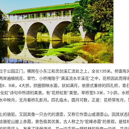
公园正门，横跨在小东江和灵剑溪汇流处之上，全长135米。桥面有
岸遍植桃花、翠竹，小桥掩隐于“满溪流水半溪花”之中，花桥因此而得名。
桥宽6．9米，4大拱，拱圈倒映水面，状如满月，依原式重修的四孔桥，
化虹”诗句中所颂的美景。有“花桥虹影”美誉。旱桥宽5.3米，7小拱，
水中映月，无月看桥孔影月。四孔临水，圆月可数，正是：花桥常有月，
上的骆驼。又因其像一只古代的酒壶，又称它作壶山或酒壶山。因其状态
骆驼山披上赤霞，景色极其优美，古人称之为“驼峰赤霞”的景观，是桂林
前的草坪上，发表了环保演说，并一边手摇一把桂林的折扇一边说，并诙谐