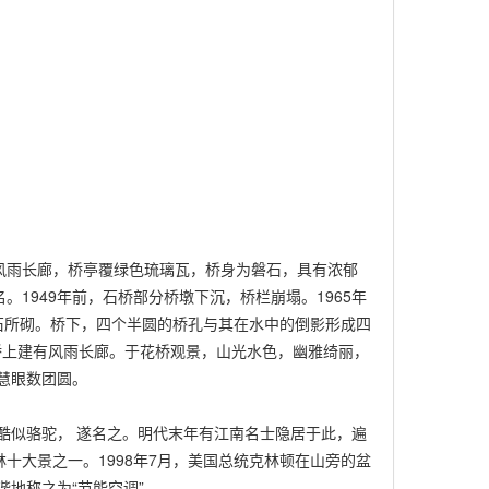
风雨长廊，桥亭覆绿色琉璃瓦，桥身为磐石，具有浓郁
1949年前，石桥部分桥墩下沉，桥栏崩塌。1965年
青石所砌。桥下，四个半圆的桥孔与其在水中的倒影形成四
水桥上建有风雨长廊。于花桥观景，山光水色，幽雅绮丽，
慧眼数团圆。
酷似骆驼， 遂名之。明代末年有江南名士隐居于此，遍
十大景之一。1998年7月，美国总统克林顿在山旁的盆
地称之为“节能空调”。